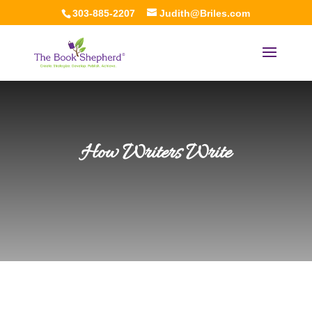
303-885-2207
Judith@Briles.com
How Writers Write